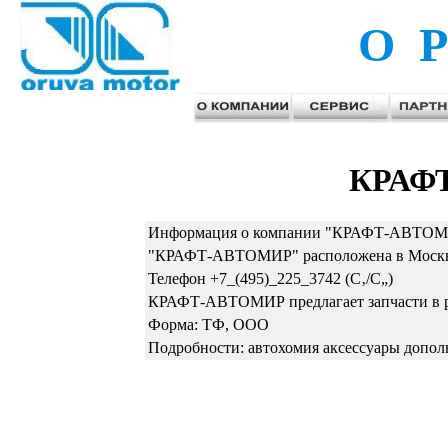
О Р
КРАФ
Информация о компании "КРАФТ-АВТОМИР
"КРАФТ-АВТОМИР" расположена в Москве п
Телефон +7_(495)_225_3742 (С‚/С„)
КРАФТ-АВТОМИР предлагает запчасти в р
Форма: ТФ, ООО
Подробности: автохомия аксессуары допол