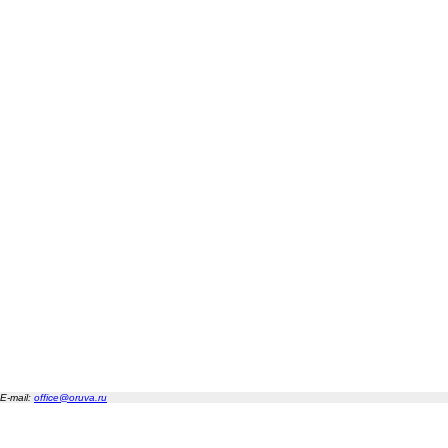
E-mail:
office@oruva.ru