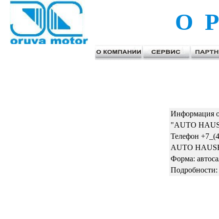
О Р
Информация о
"AUTO HAUSE"
Телефон +7_(
AUTO HAUSE п
Форма: автос
Подробности: 