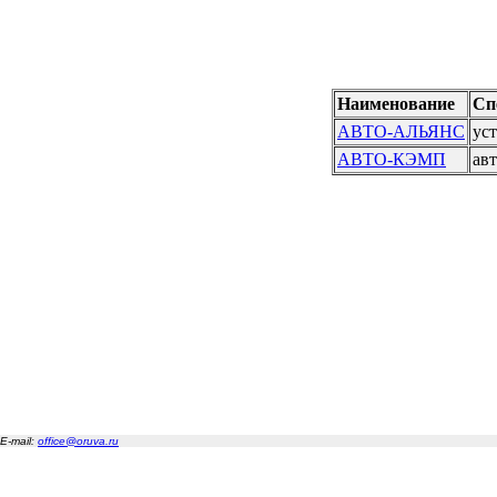
Наименование
Сп
АВТО-АЛЬЯНС
ус
АВТО-КЭМП
ав
E-mail:
office@oruva.ru