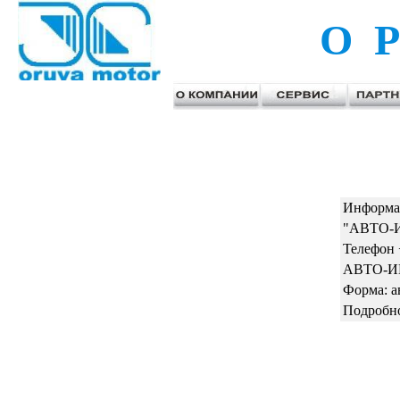
О Р
Информа
"АВТО-ИК
Телефон 
АВТО-ИКС
Форма: а
Подробно