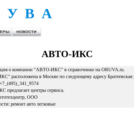
 У В А
АВТО-ИКС
ция о компании "АВТО-ИКС" в справочнике на ORUVA.ru.
С" расположена в Москве по следующему адресу Братеевская ул.
+7_(495)_341_9574
 предлагает центры сервиса.
втотехцентр, ООО
сти: ремонт авто легковые