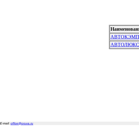
Наименован
АВТОКЭМ
АВТОЛЮКС
E-mail:
office@oruva.ru