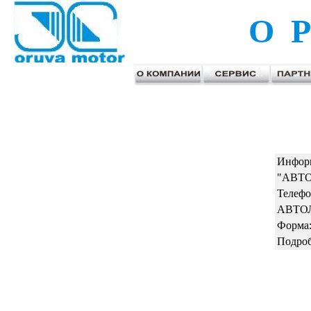
О Р
Информ
"АВТОЛ
Телефо
АВТОЛИ
Форма:
Подроб