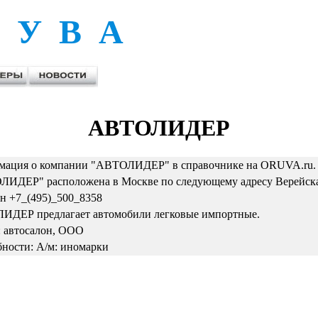
 У В А
АВТОЛИДЕР
ация о компании "АВТОЛИДЕР" в справочнике на ORUVA.ru.
ИДЕР" расположена в Москве по следующему адресу Верейская
н +7_(495)_500_8358
ДЕР предлагает автомобили легковые импортные.
 автосалон, ООО
ности: А/м: иномарки