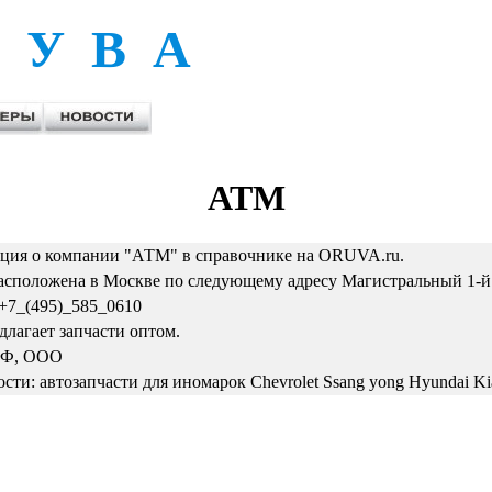
 У В А
АТМ
ия о компании "АТМ" в справочнике на ORUVA.ru.
сположена в Москве по следующему адресу Магистральный 1-й 
+7_(495)_585_0610
лагает запчасти оптом.
ТФ, ООО
сти: автозапчасти для иномарок Chevrolet Ssang yong Hyundai K