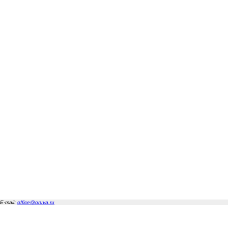
E-mail:
office@oruva.ru