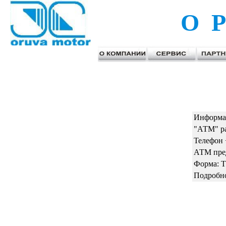
О Р
Информац
"АТМ" ра
Телефон 
АТМ пред
Форма: 
Подробно